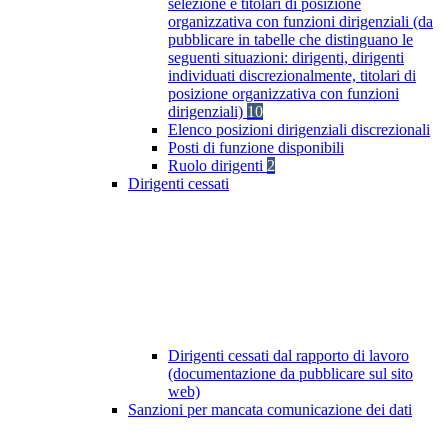
selezione e titolari di posizione
organizzativa con funzioni dirigenziali (da
pubblicare in tabelle che distinguano le
seguenti situazioni: dirigenti, dirigenti
individuati discrezionalmente, titolari di
posizione organizzativa con funzioni
dirigenziali)
10
Elenco posizioni dirigenziali discrezionali
Posti di funzione disponibili
Ruolo dirigenti
2
Dirigenti cessati
Dirigenti cessati dal rapporto di lavoro
(documentazione da pubblicare sul sito
web)
Sanzioni per mancata comunicazione dei dati