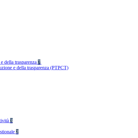
 e della trasparenza
7
ruzione e della trasparenza (PTPCT)
tività
3
stionale
2