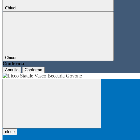
Chiudi
Chiudi
Conferma
Annulla
Conferma
close