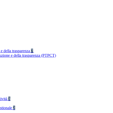
 e della trasparenza
7
ruzione e della trasparenza (PTPCT)
tività
3
stionale
2