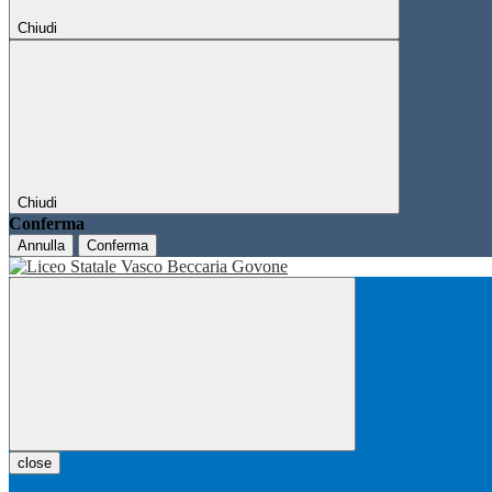
Chiudi
Chiudi
Conferma
Annulla
Conferma
close