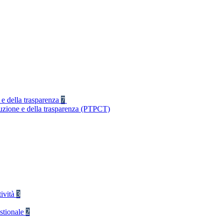
 e della trasparenza
7
ruzione e della trasparenza (PTPCT)
tività
3
stionale
2