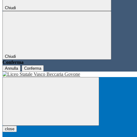
Chiudi
Chiudi
Conferma
Annulla
Conferma
close