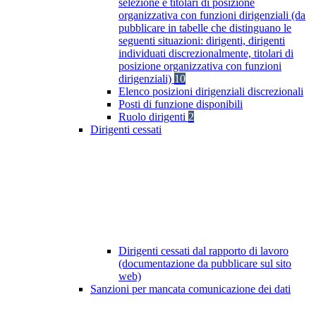
selezione e titolari di posizione
organizzativa con funzioni dirigenziali (da
pubblicare in tabelle che distinguano le
seguenti situazioni: dirigenti, dirigenti
individuati discrezionalmente, titolari di
posizione organizzativa con funzioni
dirigenziali)
10
Elenco posizioni dirigenziali discrezionali
Posti di funzione disponibili
Ruolo dirigenti
2
Dirigenti cessati
Dirigenti cessati dal rapporto di lavoro
(documentazione da pubblicare sul sito
web)
Sanzioni per mancata comunicazione dei dati