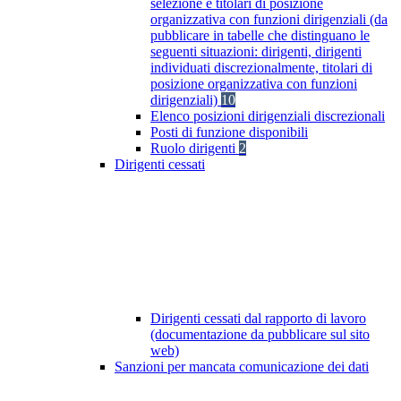
selezione e titolari di posizione
organizzativa con funzioni dirigenziali (da
pubblicare in tabelle che distinguano le
seguenti situazioni: dirigenti, dirigenti
individuati discrezionalmente, titolari di
posizione organizzativa con funzioni
dirigenziali)
10
Elenco posizioni dirigenziali discrezionali
Posti di funzione disponibili
Ruolo dirigenti
2
Dirigenti cessati
Dirigenti cessati dal rapporto di lavoro
(documentazione da pubblicare sul sito
web)
Sanzioni per mancata comunicazione dei dati