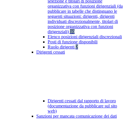
selezione e titolari di posizione
organizzativa con funzioni dirigenziali (da
pubblicare in tabelle che distinguano le
seguenti situazioni: dirigenti, dirigenti
individuati discrezionalmente, titolari di
posizione organizzativa con funzioni
dirigenziali)
10
Elenco posizioni dirigenziali discrezionali
Posti di funzione disponibili
Ruolo dirigenti
2
Dirigenti cessati
Dirigenti cessati dal rapporto di lavoro
(documentazione da pubblicare sul sito
web)
Sanzioni per mancata comunicazione dei dati