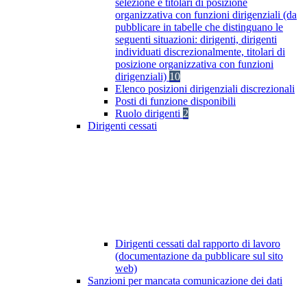
selezione e titolari di posizione
organizzativa con funzioni dirigenziali (da
pubblicare in tabelle che distinguano le
seguenti situazioni: dirigenti, dirigenti
individuati discrezionalmente, titolari di
posizione organizzativa con funzioni
dirigenziali)
10
Elenco posizioni dirigenziali discrezionali
Posti di funzione disponibili
Ruolo dirigenti
2
Dirigenti cessati
Dirigenti cessati dal rapporto di lavoro
(documentazione da pubblicare sul sito
web)
Sanzioni per mancata comunicazione dei dati