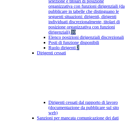
selezione e titolari di posizione
organizzativa con funzioni dirigenziali (da
pubblicare in tabelle che distinguano le
seguenti situazioni: dirigenti, dirigenti
individuati discrezionalmente, titolari di
posizione organizzativa con funzioni
dirigenziali)
10
Elenco posizioni dirigenziali discrezionali
Posti di funzione disponibili
Ruolo dirigenti
2
Dirigenti cessati
Dirigenti cessati dal rapporto di lavoro
(documentazione da pubblicare sul sito
web)
Sanzioni per mancata comunicazione dei dati