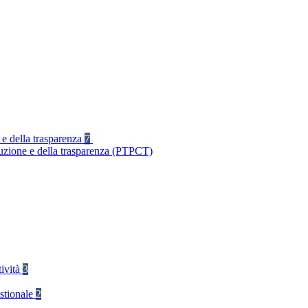
 e della trasparenza
7
ruzione e della trasparenza (PTPCT)
tività
3
stionale
2