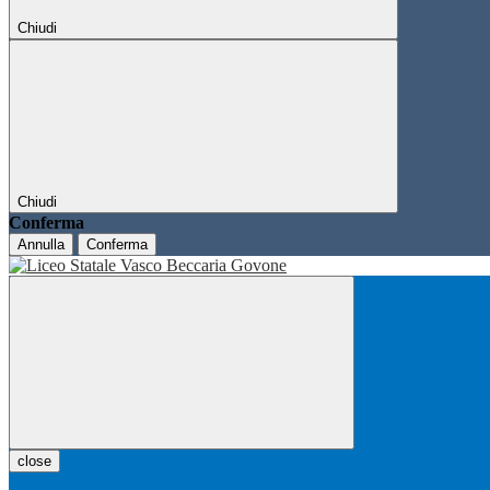
Chiudi
Chiudi
Conferma
Annulla
Conferma
close