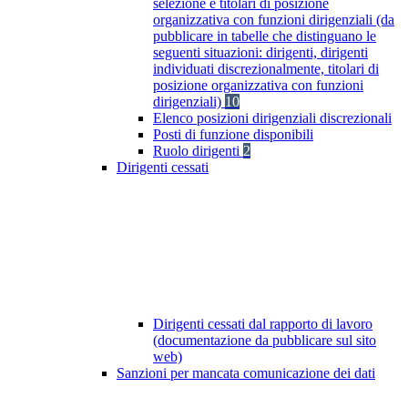
selezione e titolari di posizione
organizzativa con funzioni dirigenziali (da
pubblicare in tabelle che distinguano le
seguenti situazioni: dirigenti, dirigenti
individuati discrezionalmente, titolari di
posizione organizzativa con funzioni
dirigenziali)
10
Elenco posizioni dirigenziali discrezionali
Posti di funzione disponibili
Ruolo dirigenti
2
Dirigenti cessati
Dirigenti cessati dal rapporto di lavoro
(documentazione da pubblicare sul sito
web)
Sanzioni per mancata comunicazione dei dati