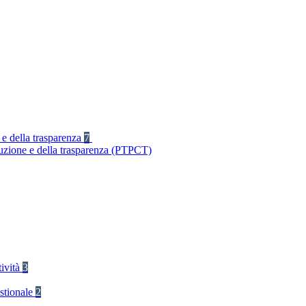
 e della trasparenza
7
ruzione e della trasparenza (PTPCT)
tività
3
stionale
2