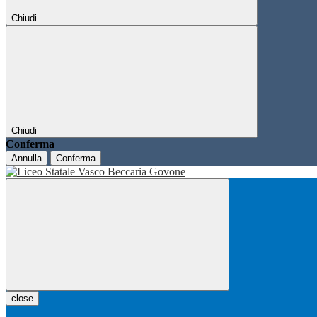
Chiudi
Chiudi
Conferma
Annulla
Conferma
close