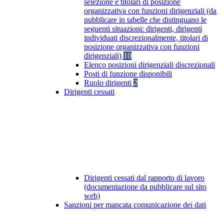
selezione e titolari di posizione
organizzativa con funzioni dirigenziali (da
pubblicare in tabelle che distinguano le
seguenti situazioni: dirigenti, dirigenti
individuati discrezionalmente, titolari di
posizione organizzativa con funzioni
dirigenziali)
10
Elenco posizioni dirigenziali discrezionali
Posti di funzione disponibili
Ruolo dirigenti
2
Dirigenti cessati
Dirigenti cessati dal rapporto di lavoro
(documentazione da pubblicare sul sito
web)
Sanzioni per mancata comunicazione dei dati