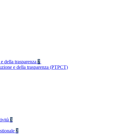
 e della trasparenza
7
ruzione e della trasparenza (PTPCT)
tività
3
stionale
2