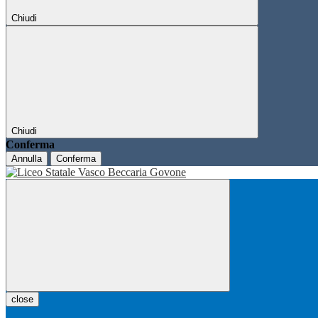
Chiudi
Chiudi
Conferma
Annulla
Conferma
close