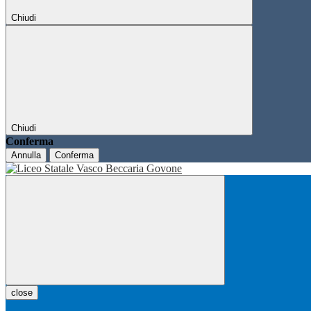
Chiudi
Chiudi
Conferma
Annulla
Conferma
close