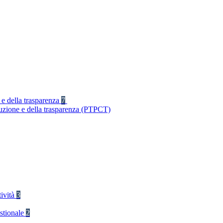
 e della trasparenza
7
ruzione e della trasparenza (PTPCT)
tività
3
stionale
2