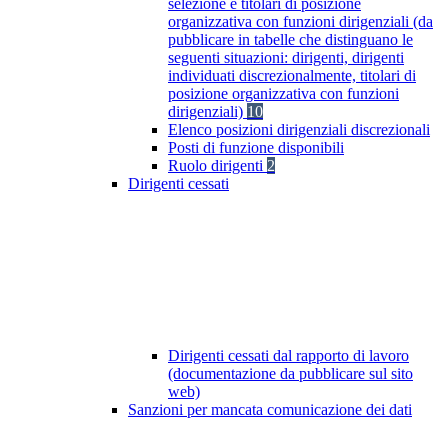
selezione e titolari di posizione
organizzativa con funzioni dirigenziali (da
pubblicare in tabelle che distinguano le
seguenti situazioni: dirigenti, dirigenti
individuati discrezionalmente, titolari di
posizione organizzativa con funzioni
dirigenziali)
10
Elenco posizioni dirigenziali discrezionali
Posti di funzione disponibili
Ruolo dirigenti
2
Dirigenti cessati
Dirigenti cessati dal rapporto di lavoro
(documentazione da pubblicare sul sito
web)
Sanzioni per mancata comunicazione dei dati