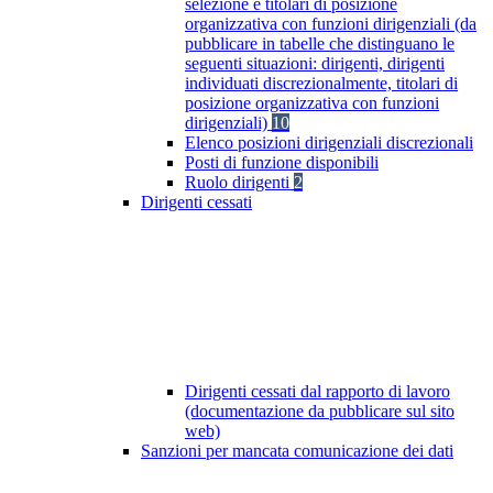
selezione e titolari di posizione
organizzativa con funzioni dirigenziali (da
pubblicare in tabelle che distinguano le
seguenti situazioni: dirigenti, dirigenti
individuati discrezionalmente, titolari di
posizione organizzativa con funzioni
dirigenziali)
10
Elenco posizioni dirigenziali discrezionali
Posti di funzione disponibili
Ruolo dirigenti
2
Dirigenti cessati
Dirigenti cessati dal rapporto di lavoro
(documentazione da pubblicare sul sito
web)
Sanzioni per mancata comunicazione dei dati