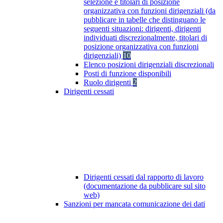
selezione e titolari di posizione
organizzativa con funzioni dirigenziali (da
pubblicare in tabelle che distinguano le
seguenti situazioni: dirigenti, dirigenti
individuati discrezionalmente, titolari di
posizione organizzativa con funzioni
dirigenziali)
10
Elenco posizioni dirigenziali discrezionali
Posti di funzione disponibili
Ruolo dirigenti
2
Dirigenti cessati
Dirigenti cessati dal rapporto di lavoro
(documentazione da pubblicare sul sito
web)
Sanzioni per mancata comunicazione dei dati