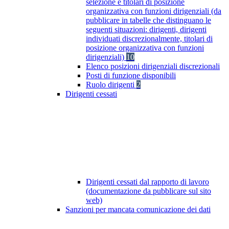
selezione e titolari di posizione
organizzativa con funzioni dirigenziali (da
pubblicare in tabelle che distinguano le
seguenti situazioni: dirigenti, dirigenti
individuati discrezionalmente, titolari di
posizione organizzativa con funzioni
dirigenziali)
10
Elenco posizioni dirigenziali discrezionali
Posti di funzione disponibili
Ruolo dirigenti
2
Dirigenti cessati
Dirigenti cessati dal rapporto di lavoro
(documentazione da pubblicare sul sito
web)
Sanzioni per mancata comunicazione dei dati