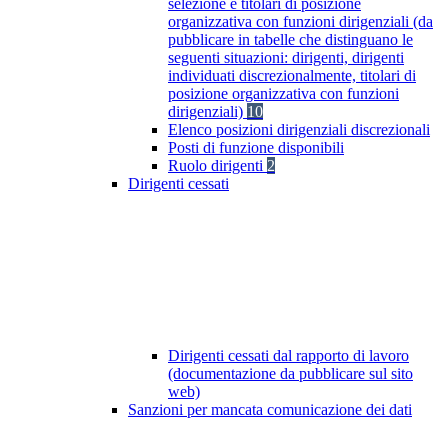
selezione e titolari di posizione
organizzativa con funzioni dirigenziali (da
pubblicare in tabelle che distinguano le
seguenti situazioni: dirigenti, dirigenti
individuati discrezionalmente, titolari di
posizione organizzativa con funzioni
dirigenziali)
10
Elenco posizioni dirigenziali discrezionali
Posti di funzione disponibili
Ruolo dirigenti
2
Dirigenti cessati
Dirigenti cessati dal rapporto di lavoro
(documentazione da pubblicare sul sito
web)
Sanzioni per mancata comunicazione dei dati