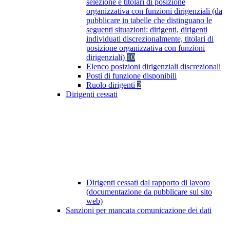
selezione e titolari di posizione
organizzativa con funzioni dirigenziali (da
pubblicare in tabelle che distinguano le
seguenti situazioni: dirigenti, dirigenti
individuati discrezionalmente, titolari di
posizione organizzativa con funzioni
dirigenziali)
10
Elenco posizioni dirigenziali discrezionali
Posti di funzione disponibili
Ruolo dirigenti
2
Dirigenti cessati
Dirigenti cessati dal rapporto di lavoro
(documentazione da pubblicare sul sito
web)
Sanzioni per mancata comunicazione dei dati