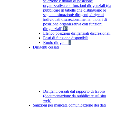
selezione e titolari di posizione
organizzativa con funzioni dirigenziali (da
pubblicare in tabelle che distinguano le
seguenti situazioni: dirigenti, dirigenti
individuati discrezionalmente, titolari di
posizione organizzativa con funzioni
dirigenziali)
10
Elenco posizioni dirigenziali discrezionali
Posti di funzione disponibili
Ruolo dirigenti
2
Dirigenti cessati
Dirigenti cessati dal rapporto di lavoro
(documentazione da pubblicare sul sito
web)
Sanzioni per mancata comunicazione dei dati