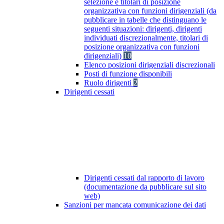
selezione e titolari di posizione
organizzativa con funzioni dirigenziali (da
pubblicare in tabelle che distinguano le
seguenti situazioni: dirigenti, dirigenti
individuati discrezionalmente, titolari di
posizione organizzativa con funzioni
dirigenziali)
10
Elenco posizioni dirigenziali discrezionali
Posti di funzione disponibili
Ruolo dirigenti
2
Dirigenti cessati
Dirigenti cessati dal rapporto di lavoro
(documentazione da pubblicare sul sito
web)
Sanzioni per mancata comunicazione dei dati