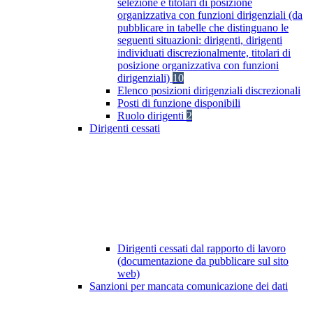
selezione e titolari di posizione
organizzativa con funzioni dirigenziali (da
pubblicare in tabelle che distinguano le
seguenti situazioni: dirigenti, dirigenti
individuati discrezionalmente, titolari di
posizione organizzativa con funzioni
dirigenziali)
10
Elenco posizioni dirigenziali discrezionali
Posti di funzione disponibili
Ruolo dirigenti
2
Dirigenti cessati
Dirigenti cessati dal rapporto di lavoro
(documentazione da pubblicare sul sito
web)
Sanzioni per mancata comunicazione dei dati