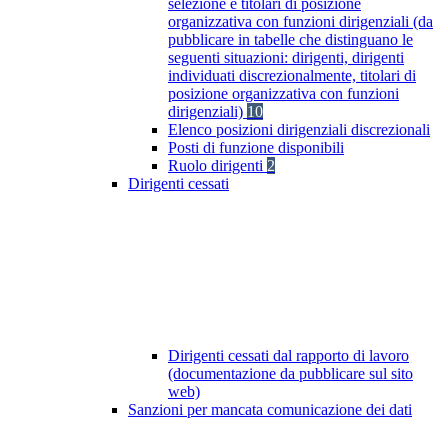
selezione e titolari di posizione
organizzativa con funzioni dirigenziali (da
pubblicare in tabelle che distinguano le
seguenti situazioni: dirigenti, dirigenti
individuati discrezionalmente, titolari di
posizione organizzativa con funzioni
dirigenziali)
10
Elenco posizioni dirigenziali discrezionali
Posti di funzione disponibili
Ruolo dirigenti
2
Dirigenti cessati
Dirigenti cessati dal rapporto di lavoro
(documentazione da pubblicare sul sito
web)
Sanzioni per mancata comunicazione dei dati