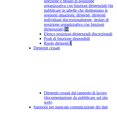
selezione e titolari di posizione
organizzativa con funzioni dirigenziali (da
pubblicare in tabelle che distinguano le
seguenti situazioni: dirigenti, dirigenti
individuati discrezionalmente, titolari di
posizione organizzativa con funzioni
dirigenziali)
10
Elenco posizioni dirigenziali discrezionali
Posti di funzione disponibili
Ruolo dirigenti
2
Dirigenti cessati
Dirigenti cessati dal rapporto di lavoro
(documentazione da pubblicare sul sito
web)
Sanzioni per mancata comunicazione dei dati