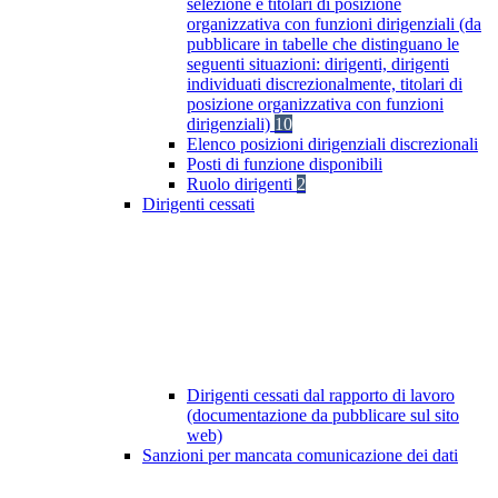
selezione e titolari di posizione
organizzativa con funzioni dirigenziali (da
pubblicare in tabelle che distinguano le
seguenti situazioni: dirigenti, dirigenti
individuati discrezionalmente, titolari di
posizione organizzativa con funzioni
dirigenziali)
10
Elenco posizioni dirigenziali discrezionali
Posti di funzione disponibili
Ruolo dirigenti
2
Dirigenti cessati
Dirigenti cessati dal rapporto di lavoro
(documentazione da pubblicare sul sito
web)
Sanzioni per mancata comunicazione dei dati