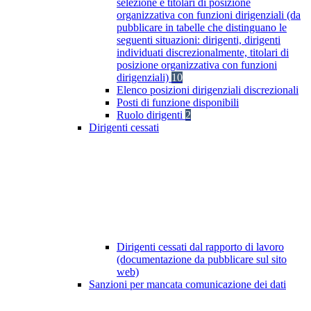
selezione e titolari di posizione
organizzativa con funzioni dirigenziali (da
pubblicare in tabelle che distinguano le
seguenti situazioni: dirigenti, dirigenti
individuati discrezionalmente, titolari di
posizione organizzativa con funzioni
dirigenziali)
10
Elenco posizioni dirigenziali discrezionali
Posti di funzione disponibili
Ruolo dirigenti
2
Dirigenti cessati
Dirigenti cessati dal rapporto di lavoro
(documentazione da pubblicare sul sito
web)
Sanzioni per mancata comunicazione dei dati