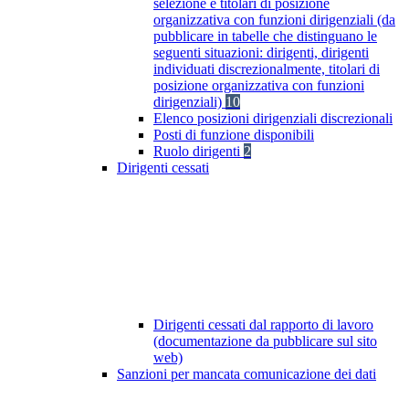
selezione e titolari di posizione
organizzativa con funzioni dirigenziali (da
pubblicare in tabelle che distinguano le
seguenti situazioni: dirigenti, dirigenti
individuati discrezionalmente, titolari di
posizione organizzativa con funzioni
dirigenziali)
10
Elenco posizioni dirigenziali discrezionali
Posti di funzione disponibili
Ruolo dirigenti
2
Dirigenti cessati
Dirigenti cessati dal rapporto di lavoro
(documentazione da pubblicare sul sito
web)
Sanzioni per mancata comunicazione dei dati