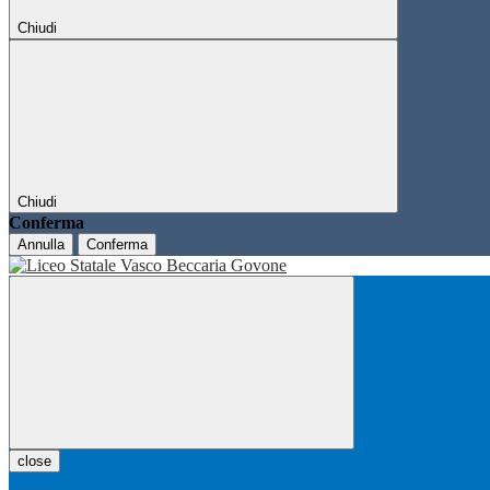
Chiudi
Chiudi
Conferma
Annulla
Conferma
close