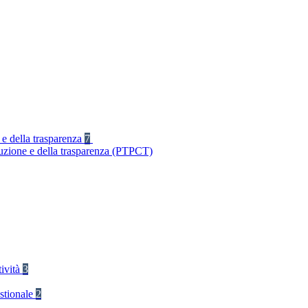
 e della trasparenza
7
ruzione e della trasparenza (PTPCT)
tività
3
stionale
2