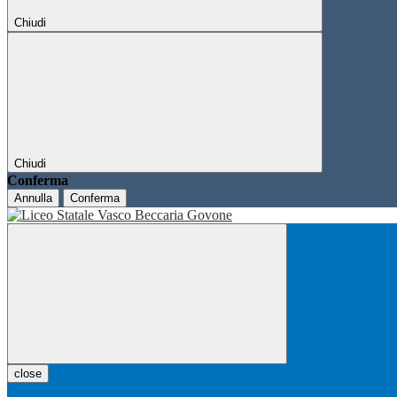
Chiudi
Chiudi
Conferma
Annulla
Conferma
close