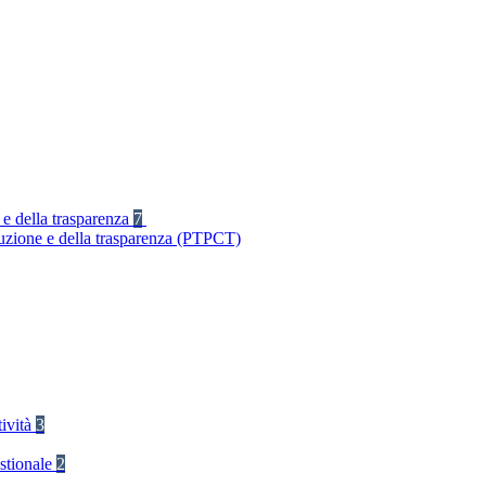
 e della trasparenza
7
ruzione e della trasparenza (PTPCT)
tività
3
stionale
2