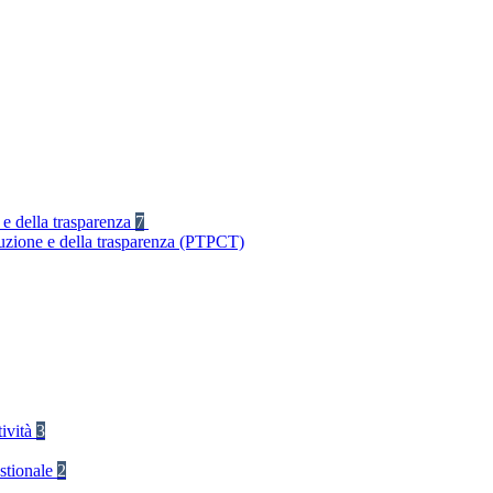
 e della trasparenza
7
ruzione e della trasparenza (PTPCT)
tività
3
stionale
2