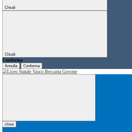
Chiudi
Chiudi
Conferma
Annulla
Conferma
close