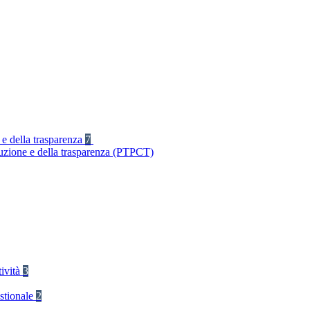
 e della trasparenza
7
ruzione e della trasparenza (PTPCT)
tività
3
stionale
2