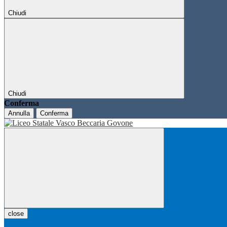
Chiudi
Chiudi
Conferma
Annulla
Conferma
close