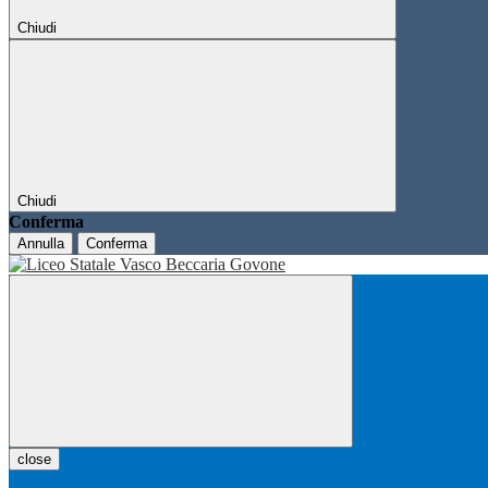
Chiudi
Chiudi
Conferma
Annulla
Conferma
close