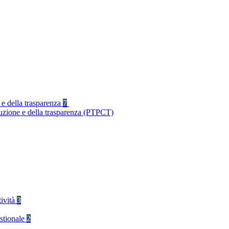
 e della trasparenza
7
ruzione e della trasparenza (PTPCT)
tività
3
stionale
2