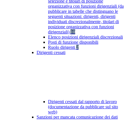
selezione e titolari di posizione
organizzativa con funzioni dirigenziali (da
pubblicare in tabelle che distinguano le
seguenti situazioni: dirigenti, dirigenti
individuati discrezionalmente, titolari di
posizione organizzativa con funzioni
dirigenziali)
10
Elenco posizioni dirigenziali discrezionali
Posti di funzione disponibili
Ruolo dirigenti
2
Dirigenti cessati
Dirigenti cessati dal rapporto di lavoro
(documentazione da pubblicare sul sito
web)
Sanzioni per mancata comunicazione dei dati