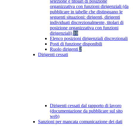
selezione e titolari di posizione
organizzativa con funzioni dirigenziali (da
pubblicare in tabelle che distinguano le
seguenti situazioni: dirigenti, dirigenti
individuati discrezionalmente, titolari di
posizione organizzativa con funzioni
dirigenziali)
10
Elenco posizioni dirigenziali discrezionali
Posti di funzione disponibili
Ruolo dirigenti
2
Dirigenti cessati
Dirigenti cessati dal rapporto di lavoro
(documentazione da pubblicare sul sito
web)
Sanzioni per mancata comunicazione dei dati