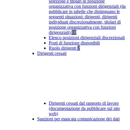
selezione e titolari di posizione
organizzativa con funzioni dirigenziali (da
pubblicare in tabelle che distinguano le
seguenti situazioni: dirigenti, dirigenti
individuati discrezionalmente, titolari di
posizione organizzativa con funzioni
dirigenziali)
10
Elenco posizioni dirigenziali discrezionali
Posti di funzione disponibili
Ruolo dirigenti
2
Dirigenti cessati
Dirigenti cessati dal rapporto di lavoro
(documentazione da pubblicare sul sito
web)
Sanzioni per mancata comunicazione dei dati