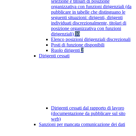
selezione e titolari di posizione
organizzativa con funzioni dirigenziali (da
pubblicare in tabelle che distinguano le
seguenti situazioni: dirigenti, dirigenti
individuati discrezionalmente, titolari di
posizione organizzativa con funzioni
dirigenziali)
10
Elenco posizioni dirigenziali discrezionali
Posti di funzione disponibili
Ruolo dirigenti
2
Dirigenti cessati
Dirigenti cessati dal rapporto di lavoro
(documentazione da pubblicare sul sito
web)
Sanzioni per mancata comunicazione dei dati