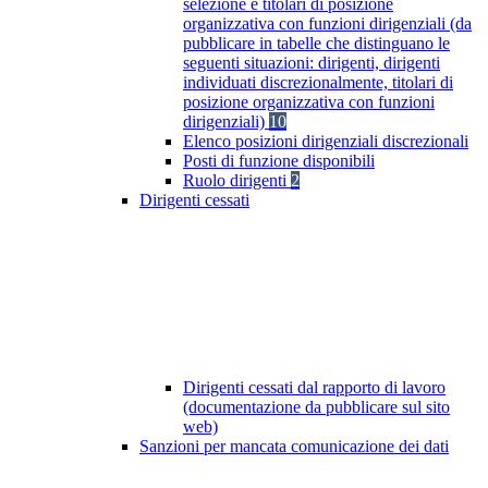
selezione e titolari di posizione
organizzativa con funzioni dirigenziali (da
pubblicare in tabelle che distinguano le
seguenti situazioni: dirigenti, dirigenti
individuati discrezionalmente, titolari di
posizione organizzativa con funzioni
dirigenziali)
10
Elenco posizioni dirigenziali discrezionali
Posti di funzione disponibili
Ruolo dirigenti
2
Dirigenti cessati
Dirigenti cessati dal rapporto di lavoro
(documentazione da pubblicare sul sito
web)
Sanzioni per mancata comunicazione dei dati