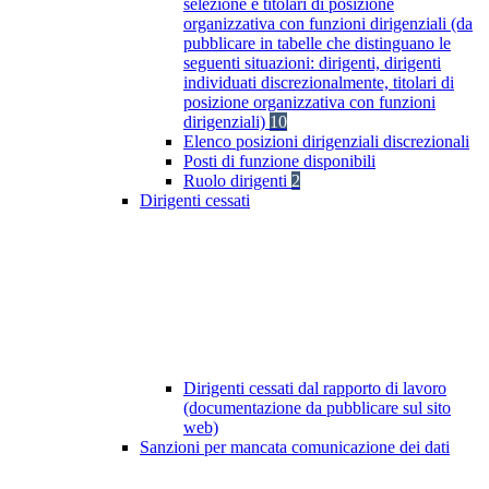
selezione e titolari di posizione
organizzativa con funzioni dirigenziali (da
pubblicare in tabelle che distinguano le
seguenti situazioni: dirigenti, dirigenti
individuati discrezionalmente, titolari di
posizione organizzativa con funzioni
dirigenziali)
10
Elenco posizioni dirigenziali discrezionali
Posti di funzione disponibili
Ruolo dirigenti
2
Dirigenti cessati
Dirigenti cessati dal rapporto di lavoro
(documentazione da pubblicare sul sito
web)
Sanzioni per mancata comunicazione dei dati