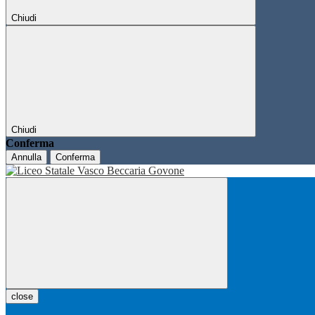
Chiudi
Chiudi
Conferma
Annulla
Conferma
close