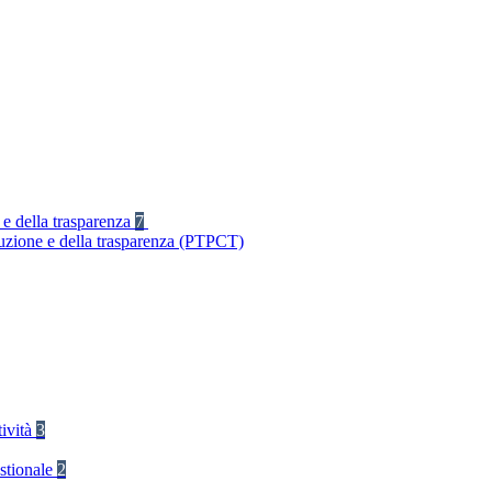
 e della trasparenza
7
ruzione e della trasparenza (PTPCT)
tività
3
stionale
2