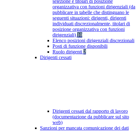
selezione e titolari di posizione
organizzativa con funzioni dirigenziali (da
pubblicare in tabelle che distinguano le
seguenti situazioni: dirigenti, dirigenti
individuati discrezionalmente, titolari di
posizione organizzativa con funzioni
dirigenziali)
10
Elenco posizioni dirigenziali discrezionali
Posti di funzione disponibili
Ruolo dirigenti
2
Dirigenti cessati
Dirigenti cessati dal rapporto di lavoro
(documentazione da pubblicare sul sito
web)
Sanzioni per mancata comunicazione dei dati