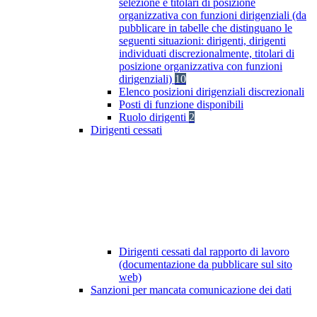
selezione e titolari di posizione
organizzativa con funzioni dirigenziali (da
pubblicare in tabelle che distinguano le
seguenti situazioni: dirigenti, dirigenti
individuati discrezionalmente, titolari di
posizione organizzativa con funzioni
dirigenziali)
10
Elenco posizioni dirigenziali discrezionali
Posti di funzione disponibili
Ruolo dirigenti
2
Dirigenti cessati
Dirigenti cessati dal rapporto di lavoro
(documentazione da pubblicare sul sito
web)
Sanzioni per mancata comunicazione dei dati