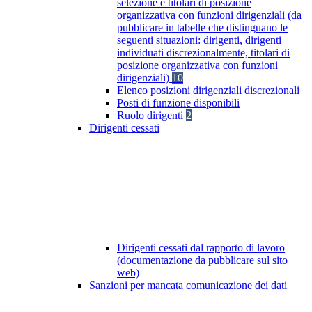
selezione e titolari di posizione
organizzativa con funzioni dirigenziali (da
pubblicare in tabelle che distinguano le
seguenti situazioni: dirigenti, dirigenti
individuati discrezionalmente, titolari di
posizione organizzativa con funzioni
dirigenziali)
10
Elenco posizioni dirigenziali discrezionali
Posti di funzione disponibili
Ruolo dirigenti
2
Dirigenti cessati
Dirigenti cessati dal rapporto di lavoro
(documentazione da pubblicare sul sito
web)
Sanzioni per mancata comunicazione dei dati