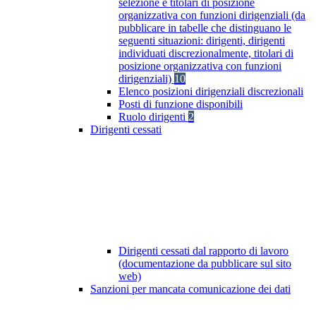
selezione e titolari di posizione
organizzativa con funzioni dirigenziali (da
pubblicare in tabelle che distinguano le
seguenti situazioni: dirigenti, dirigenti
individuati discrezionalmente, titolari di
posizione organizzativa con funzioni
dirigenziali)
10
Elenco posizioni dirigenziali discrezionali
Posti di funzione disponibili
Ruolo dirigenti
2
Dirigenti cessati
Dirigenti cessati dal rapporto di lavoro
(documentazione da pubblicare sul sito
web)
Sanzioni per mancata comunicazione dei dati